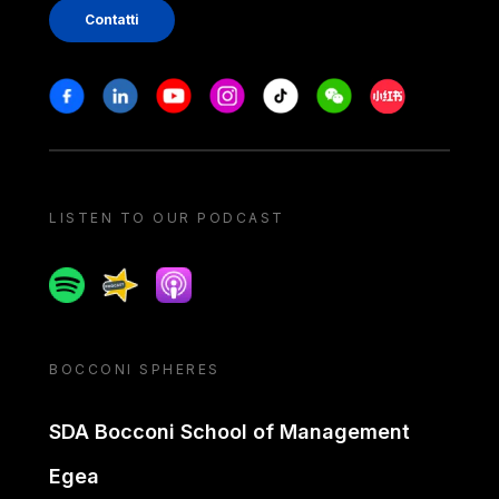
Contatti
Stay in touch
Facebook
Linkedin
Youtube
Instagram
Tiktok
Weechat
Xiaohongshu/
LISTEN TO OUR PODCAST
Spotify
Spreaker
Apple podcast
BOCCONI SPHERES
SDA Bocconi School of Management
Egea