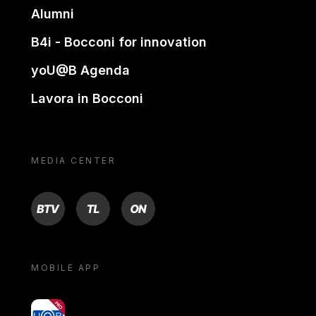
Alumni
B4i - Bocconi for innovation
yoU@B Agenda
Lavora in Bocconi
MEDIA CENTER
BTV
TL
ON
MOBILE APP
yoU@B