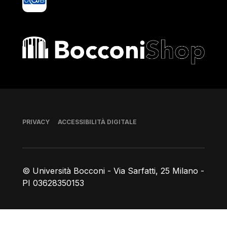
Bocconi shop
Piè di pagina
PRIVACY
ACCESSIBILITÀ DIGITALE
© Università Bocconi - Via Sarfatti, 25 Milano -
PI 03628350153