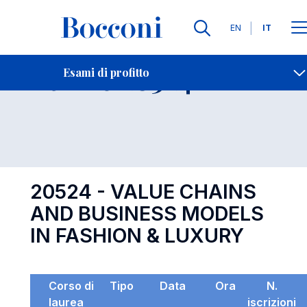
Lingue
EN
IT
Contatti
-
Esame 20524
Esami di profitto
Open s
20524 - VALUE CHAINS
AND BUSINESS MODELS
IN FASHION & LUXURY
Corso di
Tipo
Data
Ora
N.
laurea
iscrizioni