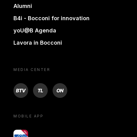
Alumni
B4i - Bocconi for innovation
yoU@B Agenda
Lavora in Bocconi
MEDIA CENTER
BTV
TL
ON
MOBILE APP
yoU@B