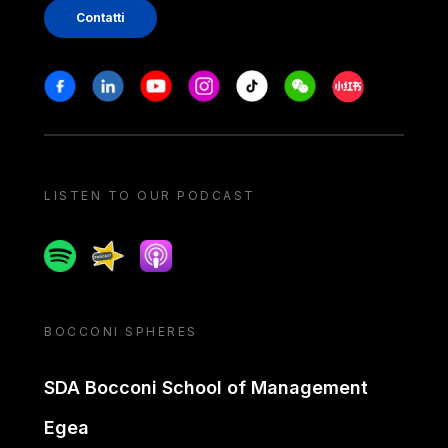
Contatti
Stay in touch
Facebook
Linkedin
Youtube
Instagram
Tiktok
Weechat
Xiaohongshu/
LISTEN TO OUR PODCAST
Spotify
Spreaker
Apple podcast
BOCCONI SPHERES
SDA Bocconi School of Management
Egea