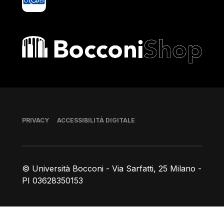
Bocconi shop
Piè di pagina
PRIVACY
ACCESSIBILITÀ DIGITALE
© Università Bocconi - Via Sarfatti, 25 Milano -
PI 03628350153