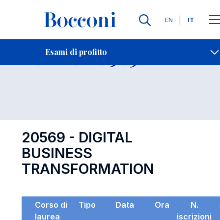
Lingue
EN
IT
Contatti
-
Esame 20569
Esami di profitto
Open s
20569 - DIGITAL
BUSINESS
TRANSFORMATION
Corso di
Tipo
Data
Ora
N.
laurea
iscrizioni