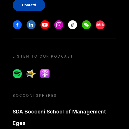
Contatti
Stay in touch
Facebook
Linkedin
Youtube
Instagram
Tiktok
Weechat
Xiaohongshu/
LISTEN TO OUR PODCAST
Spotify
Spreaker
Apple podcast
BOCCONI SPHERES
SDA Bocconi School of Management
Egea