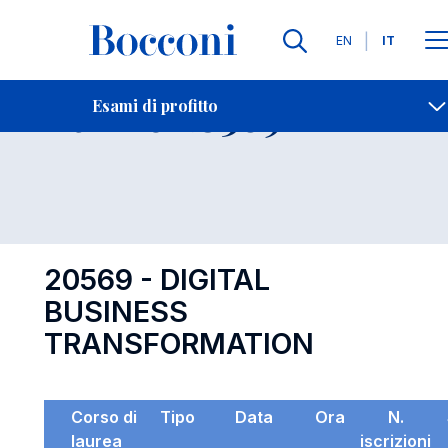
Lingue
EN
IT
Contatti
-
Esame 20569
Esami di profitto
Open s
20569 - DIGITAL
BUSINESS
TRANSFORMATION
Corso di
Tipo
Data
Ora
N.
laurea
iscrizioni