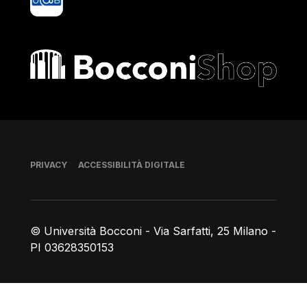
Bocconi shop
Piè di pagina
PRIVACY
ACCESSIBILITÀ DIGITALE
© Università Bocconi - Via Sarfatti, 25 Milano -
PI 03628350153