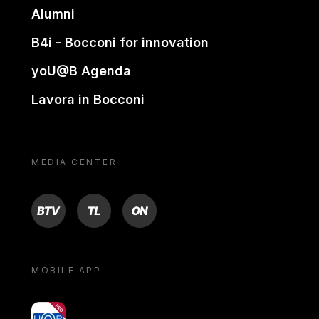
Alumni
B4i - Bocconi for innovation
yoU@B Agenda
Lavora in Bocconi
MEDIA CENTER
BTV
TL
ON
MOBILE APP
yoU@B