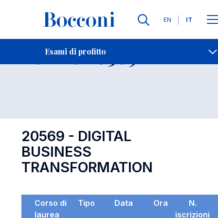
Lingue
EN
IT
Contatti
-
Esame 20569
Esami di profitto
Open s
20569 - DIGITAL
BUSINESS
TRANSFORMATION
Corso di
Tipo
Data
Ora
N.
laurea
iscrizioni