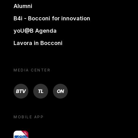
Alumni
B4i - Bocconi for innovation
yoU@B Agenda
Lavora in Bocconi
MEDIA CENTER
BTV
TL
ON
MOBILE APP
yoU@B