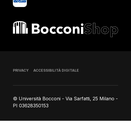
Bocconi shop
Piè di pagina
PRIVACY
ACCESSIBILITÀ DIGITALE
© Università Bocconi - Via Sarfatti, 25 Milano -
PI 03628350153