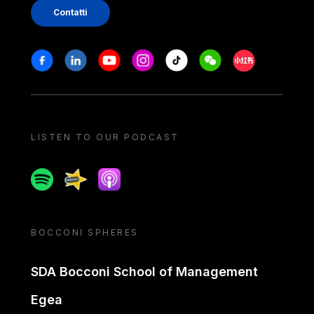
Contatti
Stay in touch
Facebook
Linkedin
Youtube
Instagram
Tiktok
Weechat
Xiaohongshu/
LISTEN TO OUR PODCAST
Spotify
Spreaker
Apple podcast
BOCCONI SPHERES
SDA Bocconi School of Management
Egea