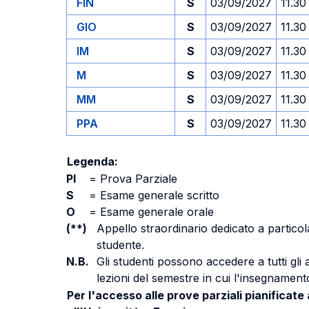
FIN
S
03/09/2027
11.30
GIO
S
03/09/2027
11.30
IM
S
03/09/2027
11.30
M
S
03/09/2027
11.30
MM
S
03/09/2027
11.30
PPA
S
03/09/2027
11.30
Legenda:
PI
=
Prova Parziale
S
=
Esame generale scritto
O
=
Esame generale orale
(**)
Appello straordinario dedicato a particola
studente.
N.B.
Gli studenti possono accedere a tutti gli
lezioni del semestre in cui l'insegnamento
Per l'accesso alle prove parziali pianificate