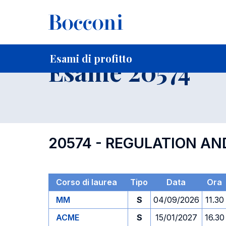
-
Home
Per studenti iscritti
Orari, Aule e Calendari
Esami
Esami di profitto
Esame 20574
20574 - REGULATION A
Corso di laurea
Tipo
Data
Ora
MM
S
04/09/2026
11.30
ACME
S
15/01/2027
16.30