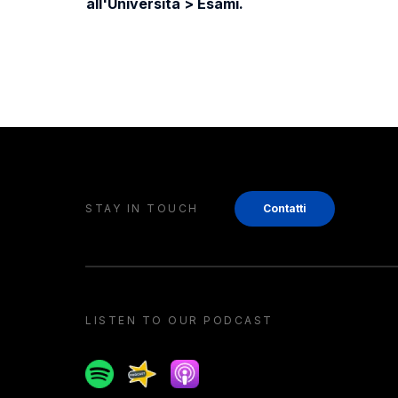
all'Università > Esami.
STAY IN TOUCH
Contatti
LISTEN TO OUR PODCAST
Spotify
Spreaker
Apple podcast