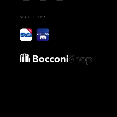
MOBILE APP
yoU@B
Campus VR
Bocconi shop