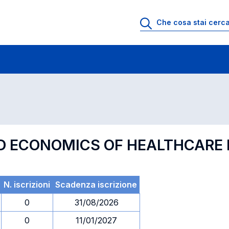
 di profitto
Esami in ordine di codice
ND ECONOMICS OF HEALTHCARE
N. iscrizioni
Scadenza iscrizione
0
31/08/2026
0
11/01/2027