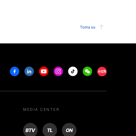
Torna su
Facebook
Linkedin
Youtube
Instagram
Tiktok
Weechat
Xiaohongshu/R
MEDIA CENTER
BTV
TL
ON