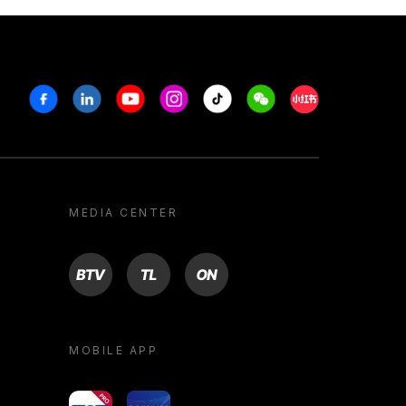
Facebook
Linkedin
Youtube
Instagram
Tiktok
Weechat
Xiaohongshu/R
MEDIA CENTER
BTV
TL
ON
MOBILE APP
yoU@B
Campus VR