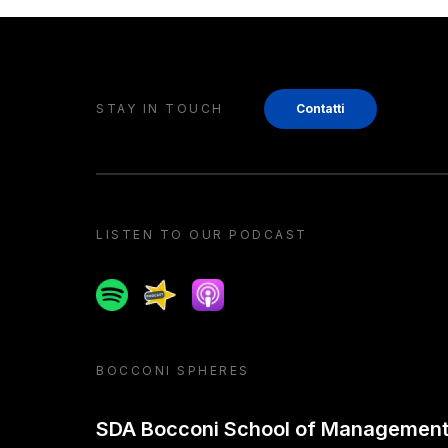
STAY IN TOUCH
Contatti
LISTEN TO OUR PODCAST
Spotify
Spreaker
Apple podcast
BOCCONI SPHERES
SDA Bocconi School of Managemen