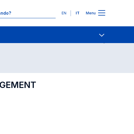
Lingue
EN
IT
Menu
Contatti
Open share
AGEMENT