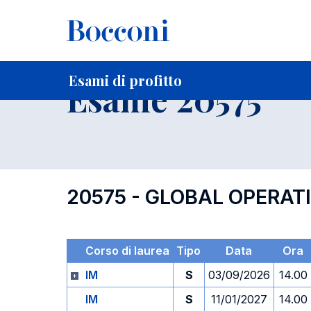
-
Home
Per studenti iscritti
Orari, Aule e Calendari
Esami
Esami di profitto
Esame 20575
20575 - GLOBAL OPERA
Corso di laurea
Tipo
Data
Ora
IM
S
03/09/2026
14.00
IM
S
11/01/2027
14.00