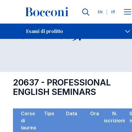
Lingue
EN
IT
Contatti
-
Esame 20637
Esami di profitto
Open s
20637 - PROFESSIONAL
ENGLISH SEMINARS
Corso
Tipo
Data
Ora
N.
di
iscrizioni
i
laurea