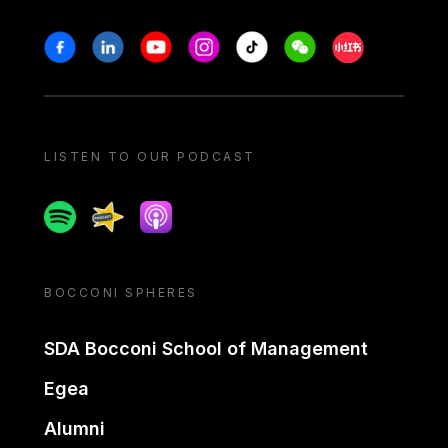
Stay in touch
Facebook
Linkedin
Youtube
Instagram
Tiktok
Weechat
Xiaohongshu/
LISTEN TO OUR PODCAST
Spotify
Spreaker
Apple podcast
BOCCONI SPHERES
SDA Bocconi School of Management
Egea
Alumni