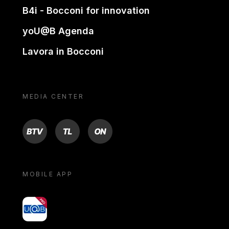
B4i - Bocconi for innovation
yoU@B Agenda
Lavora in Bocconi
MEDIA CENTER
BTV
TL
ON
MOBILE APP
yoU@B