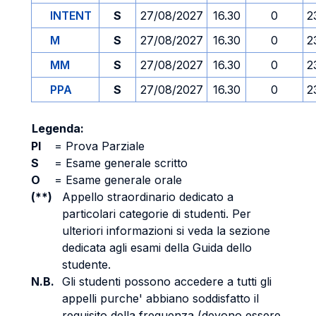
INTENT
S
27/08/2027
16.30
0
2
M
S
27/08/2027
16.30
0
2
MM
S
27/08/2027
16.30
0
2
PPA
S
27/08/2027
16.30
0
2
Legenda:
PI
=
Prova Parziale
S
=
Esame generale scritto
O
=
Esame generale orale
(**)
Appello straordinario dedicato a
particolari categorie di studenti. Per
ulteriori informazioni si veda la sezione
dedicata agli esami della Guida dello
studente.
N.B.
Gli studenti possono accedere a tutti gli
appelli purche' abbiano soddisfatto il
requisito della frequenza (devono essere