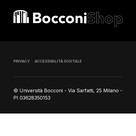
Bocconi shop
Piè di pagina
PRIVACY
ACCESSIBILITÀ DIGITALE
© Università Bocconi - Via Sarfatti, 25 Milano -
PI 03628350153