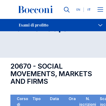
Lingue
EN
IT
Contatti
-
Esame 20670
Esami di profitto
Open s
20670 - SOCIAL
MOVEMENTS, MARKETS
AND FIRMS
Corso
Tipo
Data
Ora
N.
Sc
di
iscrizioni
isc