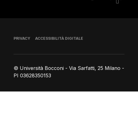
Piè di pagina
PRIVACY
ACCESSIBILITÀ DIGITALE
© Università Bocconi - Via Sarfatti, 25 Milano -
PI 03628350153