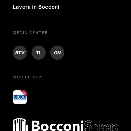
Lavora in Bocconi
MEDIA CENTER
BTV
TL
ON
MOBILE APP
yoU@B
Bocconi shop