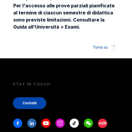
Per l'accesso alle prove parziali pianificate
al termine di ciascun semestre di didattica
sono previste limitazioni. Consultare la
Guida all'Università > Esami.
Torna su
STAY IN TOUCH
Contatti
Stay in touch
Facebook
Linkedin
Youtube
Instagram
Tiktok
Weechat
Xiaohongshu/