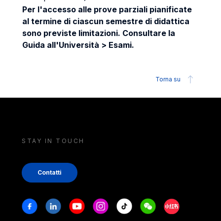
Per l'accesso alle prove parziali pianificate
al termine di ciascun semestre di didattica
sono previste limitazioni. Consultare la
Guida all'Università > Esami.
Torna su
STAY IN TOUCH
Contatti
Stay in touch
Facebook
Linkedin
Youtube
Instagram
Tiktok
Weechat
Xiaohongshu/