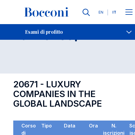
Lingue
EN
IT
Contatti
-
Esame 20671
Esami di profitto
Open s
20671 - LUXURY
COMPANIES IN THE
GLOBAL LANDSCAPE
Corso
Tipo
Data
Ora
N.
S
di
iscrizioni
is