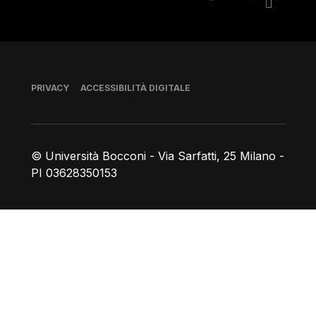
Piè di pagina
PRIVACY
ACCESSIBILITÀ DIGITALE
© Università Bocconi - Via Sarfatti, 25 Milano -
PI 03628350153