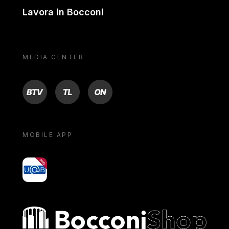
Lavora in Bocconi
MEDIA CENTER
BTV
TL
ON
MOBILE APP
yoU@B
Bocconi shop