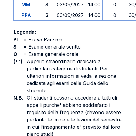
MM
S
03/09/2027
14.00
0
30
PPA
S
03/09/2027
14.00
0
30
Legenda:
PI
=
Prova Parziale
S
=
Esame generale scritto
O
=
Esame generale orale
(**)
Appello straordinario dedicato a
particolari categorie di studenti. Per
ulteriori informazioni si veda la sezione
dedicata agli esami della Guida dello
studente.
N.B.
Gli studenti possono accedere a tutti gli
appelli purche' abbiano soddisfatto il
requisito della frequenza (devono essere
pertanto terminate le lezioni del semestre
in cui l'insegnamento e' previsto dal loro
piano studi)