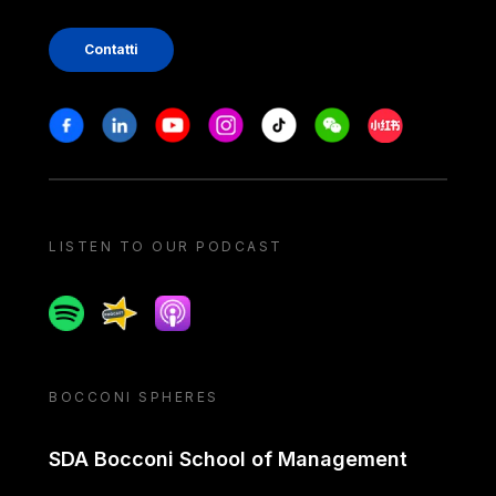
Contatti
Stay in touch
Facebook
Linkedin
Youtube
Instagram
Tiktok
Weechat
Xiaohongshu/
LISTEN TO OUR PODCAST
Spotify
Spreaker
Apple podcast
BOCCONI SPHERES
SDA Bocconi School of Management