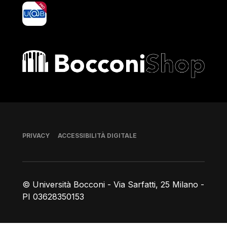
yoU@B
Bocconi shop
Piè di pagina
PRIVACY
ACCESSIBILITÀ DIGITALE
© Università Bocconi - Via Sarfatti, 25 Milano -
PI 03628350153