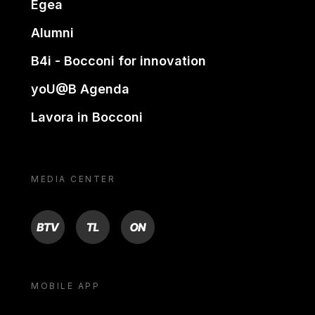
Egea
Alumni
B4i - Bocconi for innovation
yoU@B Agenda
Lavora in Bocconi
MEDIA CENTER
BTV
TL
ON
MOBILE APP