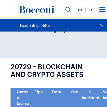
Lingue
EN
IT
Contatti
-
Esame 20729
Esami di profitto
Open s
20729 - BLOCKCHAIN
AND CRYPTO ASSETS
Corso
Tipo
Data
Ora
N.
S
di
iscrizioni
is
laurea