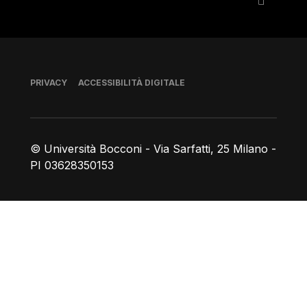
Piè di pagina
PRIVACY
ACCESSIBILITÀ DIGITALE
© Università Bocconi - Via Sarfatti, 25 Milano -
PI 03628350153