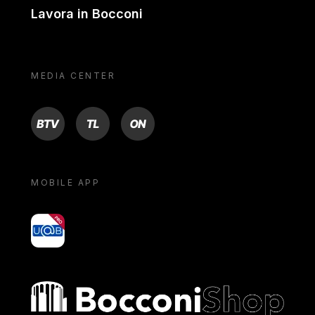
Lavora in Bocconi
MEDIA CENTER
BTV
TL
ON
MOBILE APP
yoU@B
Bocconi shop