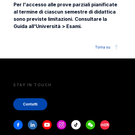
Per l'accesso alle prove parziali pianificate
al termine di ciascun semestre di didattica
sono previste limitazioni. Consultare la
Guida all'Università > Esami.
Torna su
STAY IN TOUCH
Contatti
Stay in touch
Facebook
Linkedin
Youtube
Instagram
Tiktok
Weechat
Xiaohongshu/