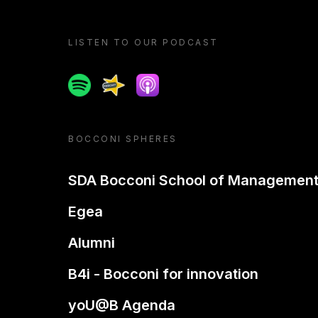
LISTEN TO OUR PODCAST
Spotify
Spreaker
Apple podcast
BOCCONI SPHERES
SDA Bocconi School of Managemen
Egea
Alumni
B4i - Bocconi for innovation
yoU@B Agenda