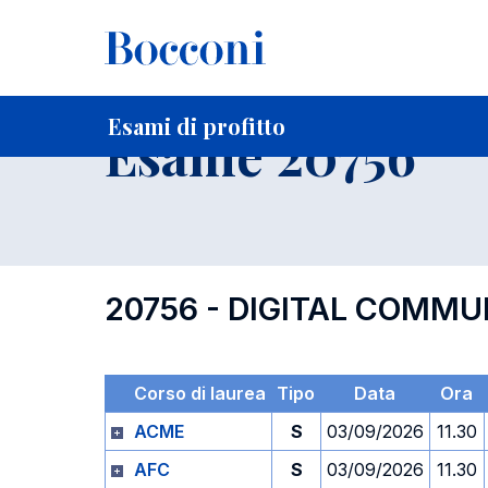
-
Home
Per studenti iscritti
Orari, Aule e Calendari
Esami
Esami di profitto
Esame 20756
20756 - DIGITAL COMMU
Corso di laurea
Tipo
Data
Ora
ACME
S
03/09/2026
11.30
AFC
S
03/09/2026
11.30