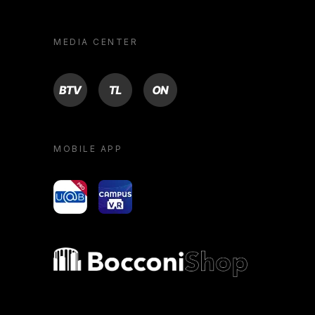
MEDIA CENTER
BTV
TL
ON
MOBILE APP
yoU@B
Campus VR
Bocconi shop