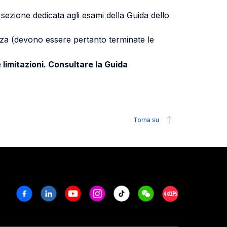
a sezione dedicata agli esami della Guida dello
uenza (devono essere pertanto terminate le
 limitazioni. Consultare la Guida
Torna su
Facebook
Linkedin
Youtube
Instagram
Tiktok
Weechat
Xiaohongshu/R