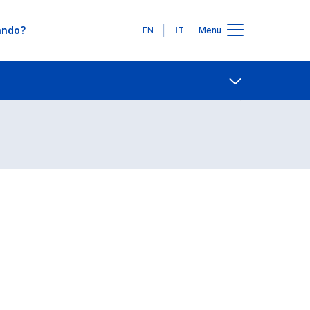
Lingue
EN
IT
Menu
Contatti
Open share