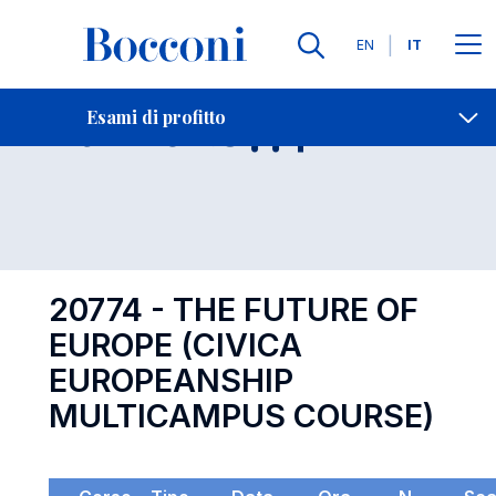
Lingue
EN
IT
Contatti
-
Esame 20774
Esami di profitto
Open s
20774 - THE FUTURE OF
EUROPE (CIVICA
EUROPEANSHIP
MULTICAMPUS COURSE)