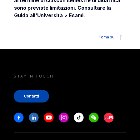
al termine di ciascun semestre di didattica
sono previste limitazioni. Consultare la
Guida all'Università > Esami.
Torna su
STAY IN TOUCH
Contatti
Stay in touch
Facebook
Linkedin
Youtube
Instagram
Tiktok
Weechat
Xiaohongshu/