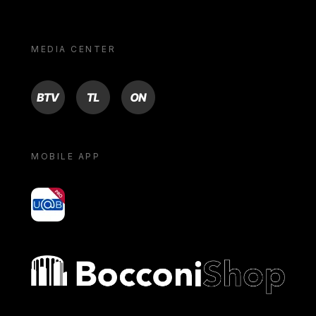
MEDIA CENTER
BTV
TL
ON
MOBILE APP
yoU@B
Bocconi shop