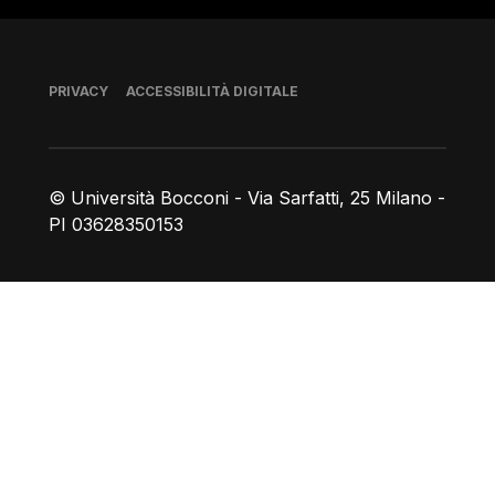
Piè di pagina
PRIVACY
ACCESSIBILITÀ DIGITALE
© Università Bocconi - Via Sarfatti, 25 Milano -
PI 03628350153