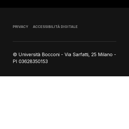
Piè di pagina
PRIVACY
ACCESSIBILITÀ DIGITALE
© Università Bocconi - Via Sarfatti, 25 Milano -
PI 03628350153