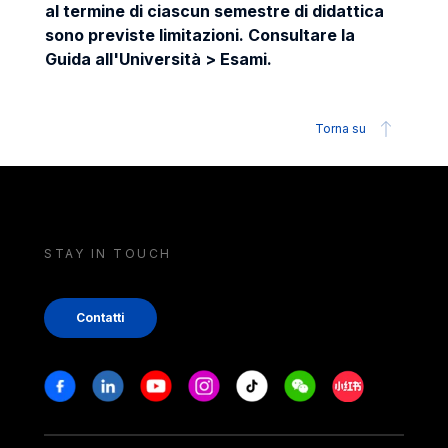
al termine di ciascun semestre di didattica
sono previste limitazioni. Consultare la
Guida all'Università > Esami.
Torna su
STAY IN TOUCH
Contatti
Stay in touch
Facebook
Linkedin
Youtube
Instagram
Tiktok
Weechat
Xiaohongshu/