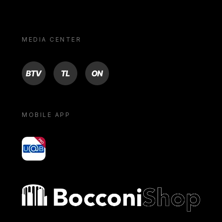
MEDIA CENTER
BTV
TL
ON
MOBILE APP
yoU@B
Bocconi shop