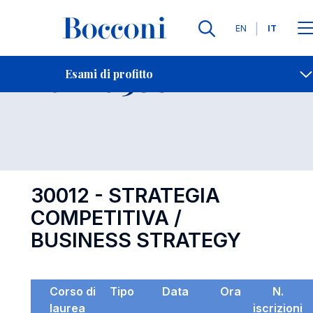
Lingue
EN
IT
Contatti
-
Esame 30012
Esami di profitto
Open s
30012 - STRATEGIA
COMPETITIVA /
BUSINESS STRATEGY
Corso di
Tipo
Data
Ora
N.
laurea
iscrizioni