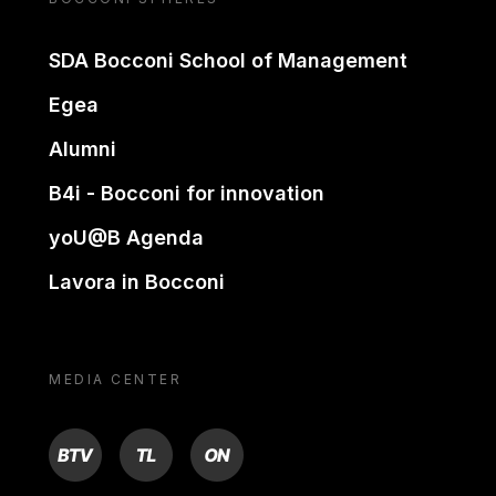
SDA Bocconi School of Management
Egea
Alumni
B4i - Bocconi for innovation
yoU@B Agenda
Lavora in Bocconi
MEDIA CENTER
BTV
TL
ON