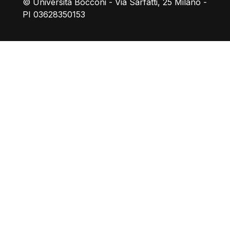
© Università Bocconi - Via Sarfatti, 25 Milano -
PI 03628350153