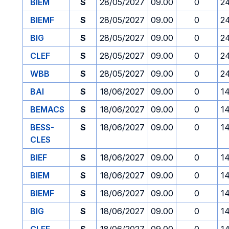
BIEM
S
28/05/2027
09.00
0
2
BIEMF
S
28/05/2027
09.00
0
2
BIG
S
28/05/2027
09.00
0
2
CLEF
S
28/05/2027
09.00
0
2
WBB
S
28/05/2027
09.00
0
2
BAI
S
18/06/2027
09.00
0
1
BEMACS
S
18/06/2027
09.00
0
1
BESS-
S
18/06/2027
09.00
0
1
CLES
BIEF
S
18/06/2027
09.00
0
1
BIEM
S
18/06/2027
09.00
0
1
BIEMF
S
18/06/2027
09.00
0
1
BIG
S
18/06/2027
09.00
0
1