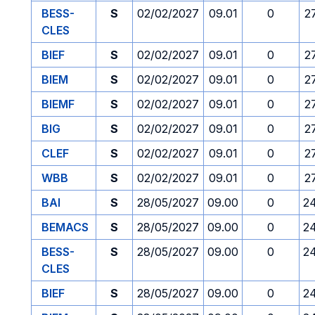
BESS-
S
02/02/2027
09.01
0
2
CLES
BIEF
S
02/02/2027
09.01
0
2
BIEM
S
02/02/2027
09.01
0
2
BIEMF
S
02/02/2027
09.01
0
2
BIG
S
02/02/2027
09.01
0
2
CLEF
S
02/02/2027
09.01
0
2
WBB
S
02/02/2027
09.01
0
2
BAI
S
28/05/2027
09.00
0
2
BEMACS
S
28/05/2027
09.00
0
2
BESS-
S
28/05/2027
09.00
0
2
CLES
BIEF
S
28/05/2027
09.00
0
2