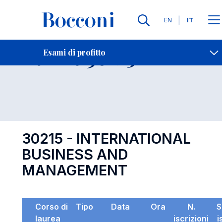
Lingue
EN
IT
Contatti
-
Esame 30215
Esami di profitto
Open s
30215 - INTERNATIONAL
BUSINESS AND
MANAGEMENT
Corso di
Tipo
Data
Ora
N.
S
laurea
iscrizioni
i