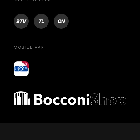
BTV
TL
ON
MOBILE APP
yoU@B
Bocconi shop