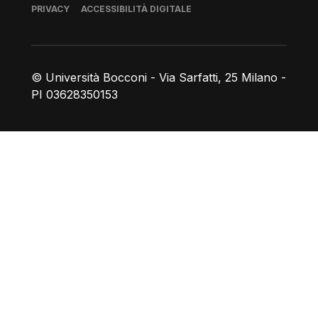
Piè di pagina
PRIVACY
ACCESSIBILITÀ DIGITALE
© Università Bocconi - Via Sarfatti, 25 Milano -
PI 03628350153