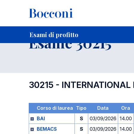
-
Home
Per studenti iscritti
Orari, Aule e Calendari
Esami
Esami di profitto
Esame 30215
30215 - INTERNATIONA
Corso di laurea
Tipo
Data
Ora
BAI
S
03/09/2026
14.00
BEMACS
S
03/09/2026
14.00