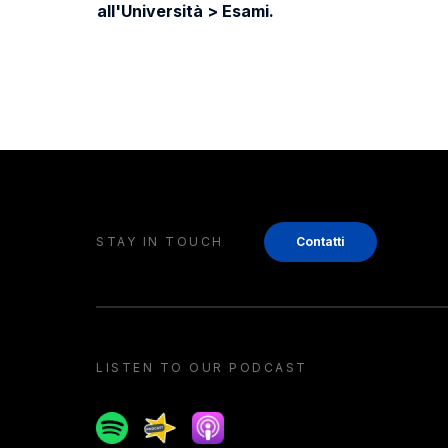
all'Università > Esami.
STAY IN TOUCH
Contatti
LISTEN TO OUR PODCAST
Spotify
Spreaker
Apple podcast