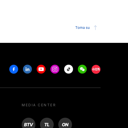
Torna su
Facebook
Linkedin
Youtube
Instagram
Tiktok
Weechat
Xiaohongshu/R
MEDIA CENTER
BTV
TL
ON