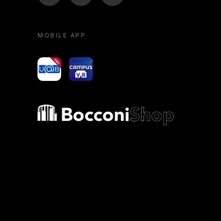
MOBILE APP
yoU@B
Campus VR
Bocconi shop