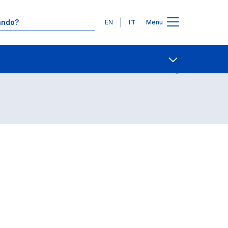
Lingue
EN
IT
Menu
Contatti
Open share