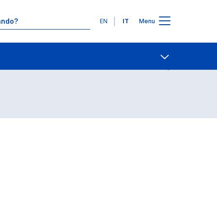
Lingue
EN
IT
Menu
Contatti
Open share