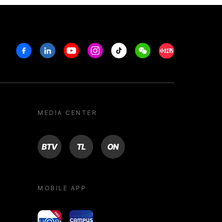
Facebook
Linkedin
Youtube
Instagram
Tiktok
Weechat
Xiaohongshu/R
MEDIA CENTER
BTV
TL
ON
MOBILE APP
yoU@B
Campus VR