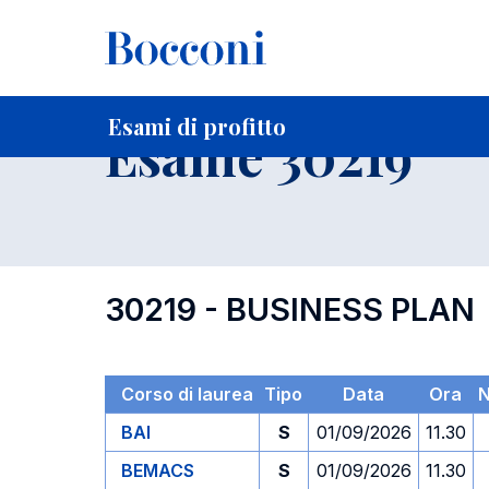
-
Home
Per studenti iscritti
Orari, Aule e Calendari
Esami
Esami di profitto
Esame 30219
30219 - BUSINESS PLAN
Corso di laurea
Tipo
Data
Ora
N
BAI
S
01/09/2026
11.30
BEMACS
S
01/09/2026
11.30