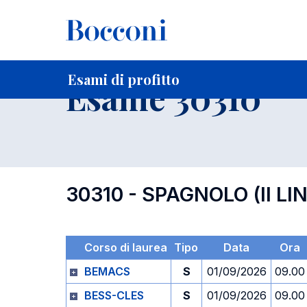
-
Home
Per studenti iscritti
Orari, Aule e Calendari
Esami
Esami di profitto
Esame 30310
30310 - SPAGNOLO (II LI
Corso di laurea
Tipo
Data
Ora
BEMACS
S
01/09/2026
09.00
BESS-CLES
S
01/09/2026
09.00