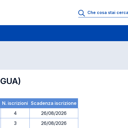
 di profitto
Esami in ordine di codice
NGUA)
N. iscrizioni
Scadenza iscrizione
4
26/08/2026
3
26/08/2026