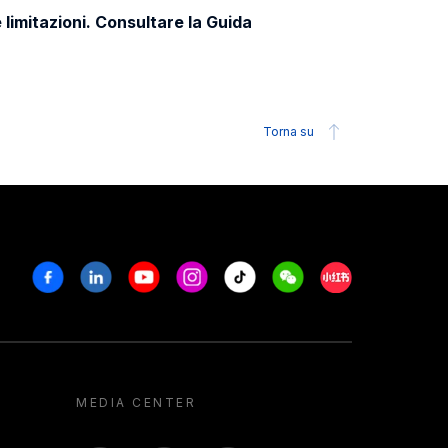
 limitazioni. Consultare la Guida
Torna su
Facebook
Linkedin
Youtube
Instagram
Tiktok
Weechat
Xiaohongshu/R
MEDIA CENTER