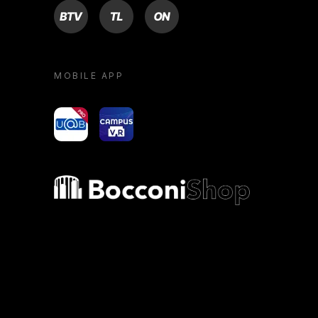
BTV
TL
ON
MOBILE APP
yoU@B
Campus VR
Bocconi shop