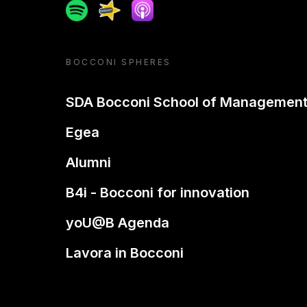
Spotify
Spreaker
Apple podcast
BOCCONI SPHERES
SDA Bocconi School of Managemen
Egea
Alumni
B4i - Bocconi for innovation
yoU@B Agenda
Lavora in Bocconi