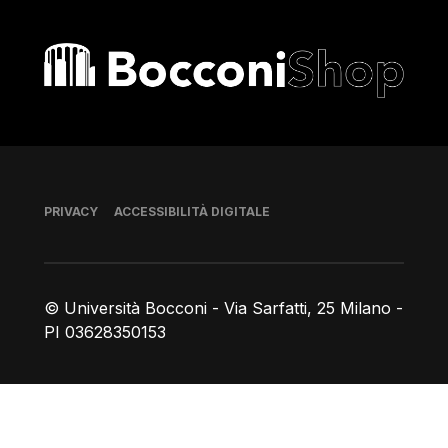
Bocconi shop
Piè di pagina
PRIVACY
ACCESSIBILITÀ DIGITALE
© Università Bocconi - Via Sarfatti, 25 Milano -
PI 03628350153