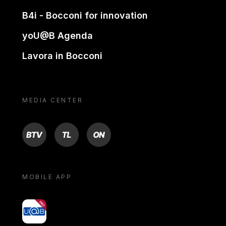
B4i - Bocconi for innovation
yoU@B Agenda
Lavora in Bocconi
MEDIA CENTER
BTV
TL
ON
MOBILE APP
yoU@B