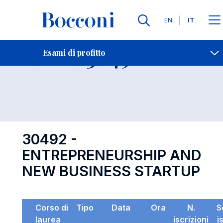
Lingue
EN
IT
Contatti
-
Esame 30492
Esami di profitto
Open s
30492 -
ENTREPRENEURSHIP AND
NEW BUSINESS STARTUP
Corso di
Tipo
Data
Ora
N.
S
laurea
iscrizioni
i