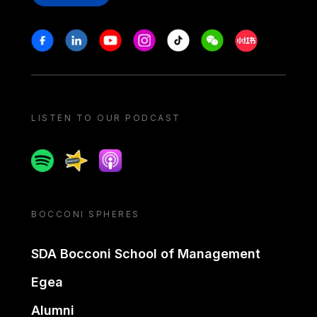
Stay in touch
Facebook
Linkedin
Youtube
Instagram
Tiktok
Weechat
Xiaohongshu/
LISTEN TO OUR PODCAST
Spotify
Spreaker
Apple podcast
BOCCONI SPHERES
SDA Bocconi School of Management
Egea
Alumni