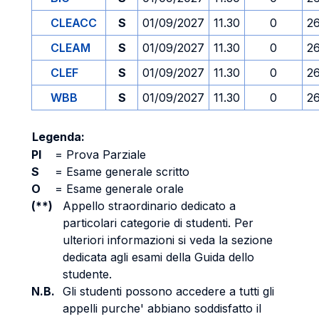
CLEACC
S
01/09/2027
11.30
0
2
CLEAM
S
01/09/2027
11.30
0
2
CLEF
S
01/09/2027
11.30
0
2
WBB
S
01/09/2027
11.30
0
2
Legenda:
PI
=
Prova Parziale
S
=
Esame generale scritto
O
=
Esame generale orale
(**)
Appello straordinario dedicato a
particolari categorie di studenti. Per
ulteriori informazioni si veda la sezione
dedicata agli esami della Guida dello
studente.
N.B.
Gli studenti possono accedere a tutti gli
appelli purche' abbiano soddisfatto il