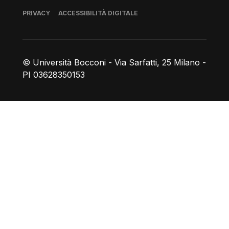
Piè di pagina
PRIVACY
ACCESSIBILITÀ DIGITALE
© Università Bocconi - Via Sarfatti, 25 Milano -
PI 03628350153