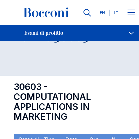
Lingue
EN
IT
Contatti
-
Esame 30603
Esami di profitto
Open s
30603 -
COMPUTATIONAL
APPLICATIONS IN
MARKETING