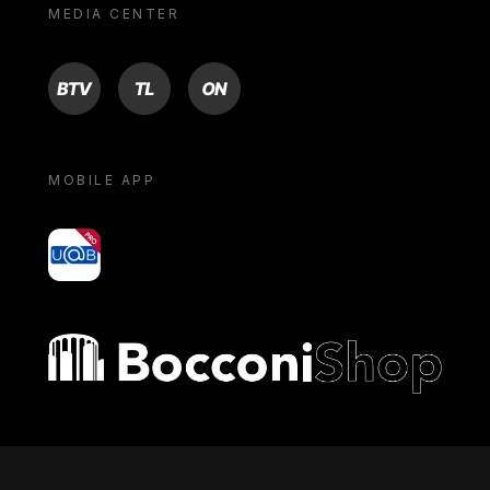
MEDIA CENTER
BTV
TL
ON
MOBILE APP
yoU@B
Bocconi shop