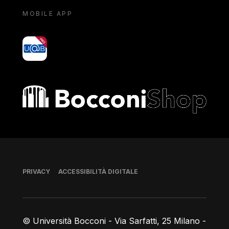
MOBILE APP
yoU@B
Bocconi shop
Piè di pagina
PRIVACY
ACCESSIBILITÀ DIGITALE
© Università Bocconi - Via Sarfatti, 25 Milano -