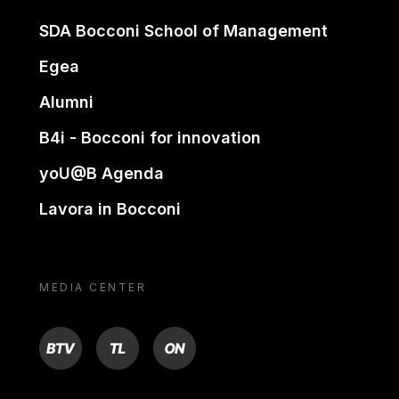
SDA Bocconi School of Management
Egea
Alumni
B4i - Bocconi for innovation
yoU@B Agenda
Lavora in Bocconi
MEDIA CENTER
BTV
TL
ON