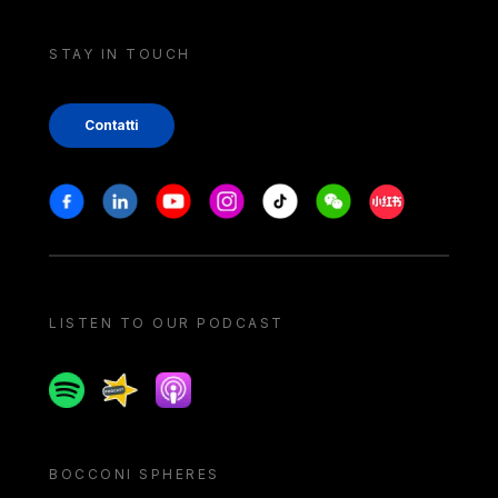
STAY IN TOUCH
Contatti
Stay in touch
Facebook
Linkedin
Youtube
Instagram
Tiktok
Weechat
Xiaohongshu/
LISTEN TO OUR PODCAST
Spotify
Spreaker
Apple podcast
BOCCONI SPHERES