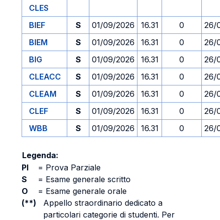
CLES
BIEF
S
01/09/2026
16.31
0
26/
BIEM
S
01/09/2026
16.31
0
26/
BIG
S
01/09/2026
16.31
0
26/
CLEACC
S
01/09/2026
16.31
0
26/
CLEAM
S
01/09/2026
16.31
0
26/
CLEF
S
01/09/2026
16.31
0
26/
WBB
S
01/09/2026
16.31
0
26/
Legenda:
PI
=
Prova Parziale
S
=
Esame generale scritto
O
=
Esame generale orale
(**)
Appello straordinario dedicato a
particolari categorie di studenti. Per