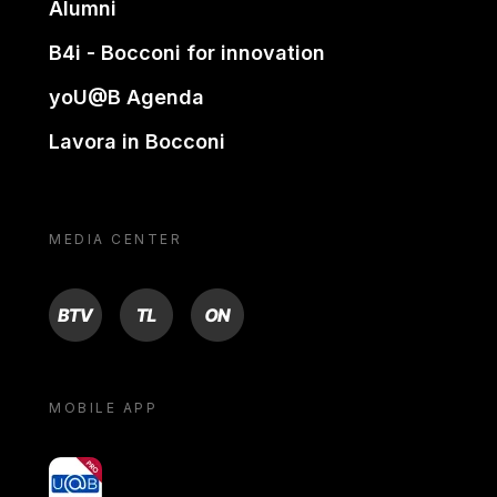
Alumni
B4i - Bocconi for innovation
yoU@B Agenda
Lavora in Bocconi
MEDIA CENTER
BTV
TL
ON
MOBILE APP
yoU@B