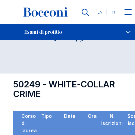
Lingue
EN
IT
Contatti
-
Esame 50249
Esami di profitto
Open s
50249 - WHITE-COLLAR
CRIME
Corso
Tipo
Data
Ora
N.
Sc
di
iscrizioni
isc
laurea