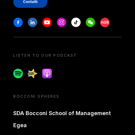
Contatti
Stay in touch
Facebook
Linkedin
Youtube
Instagram
Tiktok
Weechat
Xiaohongshu/
LISTEN TO OUR PODCAST
Spotify
Spreaker
Apple podcast
BOCCONI SPHERES
SDA Bocconi School of Management
Egea