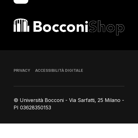
Bocconi shop
Piè di pagina
PRIVACY
ACCESSIBILITÀ DIGITALE
© Università Bocconi - Via Sarfatti, 25 Milano -
PI 03628350153