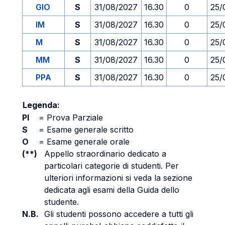
GIO
S
31/08/2027
16.30
0
25/
IM
S
31/08/2027
16.30
0
25/
M
S
31/08/2027
16.30
0
25/
MM
S
31/08/2027
16.30
0
25/
PPA
S
31/08/2027
16.30
0
25/
Legenda:
PI
=
Prova Parziale
S
=
Esame generale scritto
O
=
Esame generale orale
(**)
Appello straordinario dedicato a
particolari categorie di studenti. Per
ulteriori informazioni si veda la sezione
dedicata agli esami della Guida dello
studente.
N.B.
Gli studenti possono accedere a tutti gli