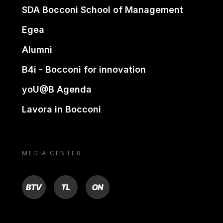
SDA Bocconi School of Management
Egea
Alumni
B4i - Bocconi for innovation
yoU@B Agenda
Lavora in Bocconi
MEDIA CENTER
BTV
TL
ON