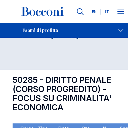
Lingue
EN
IT
Contatti
-
Esame 50285
Esami di profitto
Open s
50285 - DIRITTO PENALE
(CORSO PROGREDITO) -
FOCUS SU CRIMINALITA'
ECONOMICA