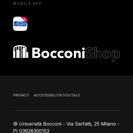
MOBILE APP
yoU@B
Bocconi shop
Piè di pagina
PRIVACY
ACCESSIBILITÀ DIGITALE
© Università Bocconi - Via Sarfatti, 25 Milano -
PI 03628350153