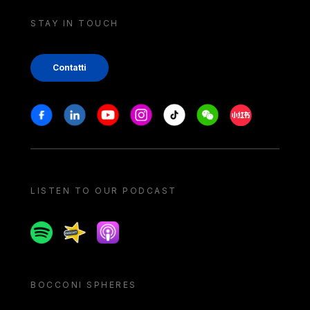
STAY IN TOUCH
Contatti
Stay in touch
Facebook
Linkedin
Youtube
Instagram
Tiktok
Weechat
Xiaohongshu/
LISTEN TO OUR PODCAST
Spotify
Spreaker
Apple podcast
BOCCONI SPHERES