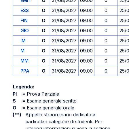
EMIT
O
31/08/2027
09.00
0
25/
ESS
O
31/08/2027
09.00
0
25/
FIN
O
31/08/2027
09.00
0
25/
GIO
O
31/08/2027
09.00
0
25/
IM
O
31/08/2027
09.00
0
25/
M
O
31/08/2027
09.00
0
25/
MM
O
31/08/2027
09.00
0
25/
PPA
O
31/08/2027
09.00
0
25/
Legenda:
PI
=
Prova Parziale
S
=
Esame generale scritto
O
=
Esame generale orale
(**)
Appello straordinario dedicato a
particolari categorie di studenti. Per
ulteriori informazioni si veda la sezione