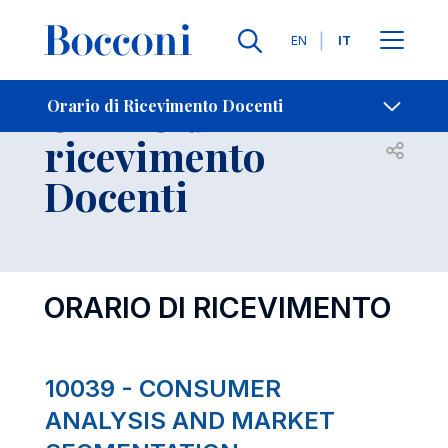
Lingue
EN
IT
Contatti
-
Orario di
Orario di Ricevimento Docenti
ricevimento
Open s
Docenti
ORARIO DI RICEVIMENTO
10039 - CONSUMER
ANALYSIS AND MARKET