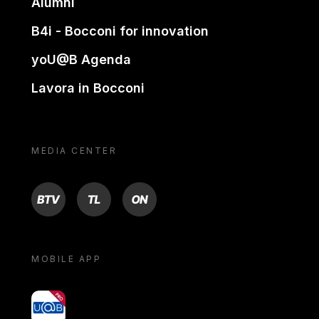
Alumni
B4i - Bocconi for innovation
yoU@B Agenda
Lavora in Bocconi
MEDIA CENTER
BTV
TL
ON
MOBILE APP
yoU@B