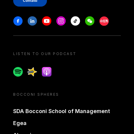
Contatti
Stay in touch
Facebook
Linkedin
Youtube
Instagram
Tiktok
Weechat
Xiaohongshu/
LISTEN TO OUR PODCAST
Spotify
Spreaker
Apple podcast
BOCCONI SPHERES
SDA Bocconi School of Management
Egea