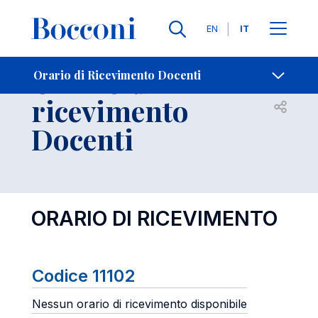
Lingue
EN
IT
Contatti
-
Orario di
Orario di Ricevimento Docenti
ricevimento
Open s
Docenti
ORARIO DI RICEVIMENTO
Codice 11102
Nessun orario di ricevimento disponibile