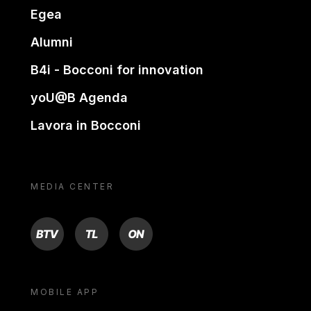
Egea
Alumni
B4i - Bocconi for innovation
yoU@B Agenda
Lavora in Bocconi
MEDIA CENTER
BTV
TL
ON
MOBILE APP