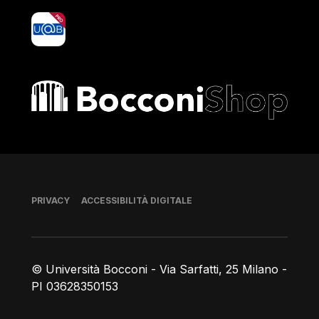
yoU@B
Bocconi shop
Piè di pagina
PRIVACY
ACCESSIBILITÀ DIGITALE
© Università Bocconi - Via Sarfatti, 25 Milano -
PI 03628350153