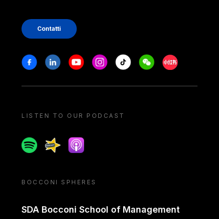
Contatti
Stay in touch
Facebook
Linkedin
Youtube
Instagram
Tiktok
Weechat
Xiaohongshu/
LISTEN TO OUR PODCAST
Spotify
Spreaker
Apple podcast
BOCCONI SPHERES
SDA Bocconi School of Management