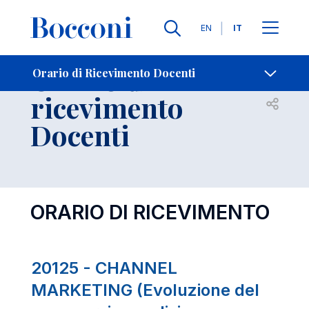
Lingue
EN
IT
Contatti
-
Orario di
Orario di Ricevimento Docenti
ricevimento
Open s
Docenti
ORARIO DI RICEVIMENTO
20125 - CHANNEL
MARKETING (Evoluzione del