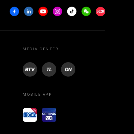
Facebook
Linkedin
Youtube
Instagram
Tiktok
Weechat
Xiaohongshu/R
MEDIA CENTER
BTV
TL
ON
MOBILE APP
yoU@B
Campus VR