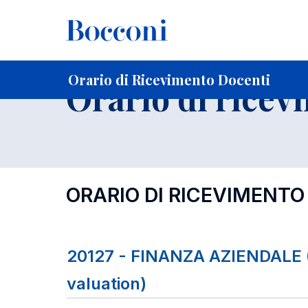
-
Home
Per studenti iscritti
Orari, Aule e Calendari
Orar
Orario di Ricevimento Docenti
Orario di ricev
ORARIO DI RICEVIMENTO
20127 - FINANZA AZIENDALE (
valuation)