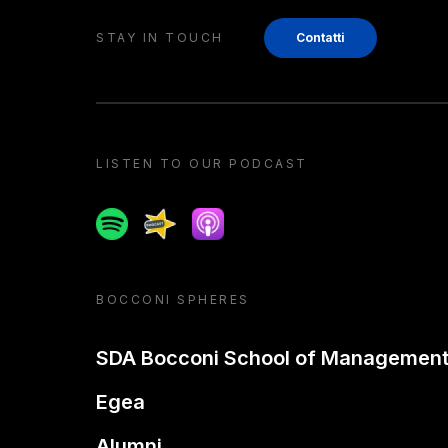
STAY IN TOUCH
Contatti
LISTEN TO OUR PODCAST
Spotify
Spreaker
Apple podcast
BOCCONI SPHERES
SDA Bocconi School of Managemen
Egea
Alumni