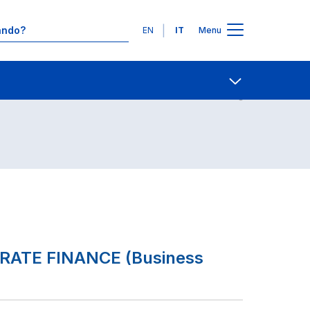
Lingue
EN
IT
Menu
Contatti
Open share
PORATE FINANCE (Business