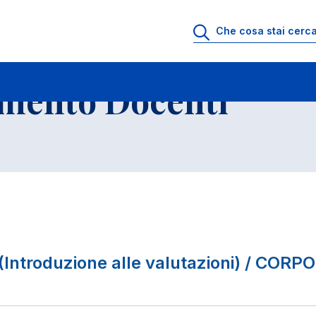
io di Ricevimento Docenti
Elenco Insegnamenti
imento Docenti
Introduzione alle valutazioni) / COR