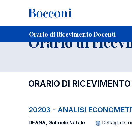
-
Home
Per studenti iscritti
Orari, Aule e Calendari
Orar
Orario di Ricevimento Docenti
Orario di ricev
ORARIO DI RICEVIMENTO
20203 - ANALISI ECONOMET
DEANA, Gabriele Natale
Dettagli del r