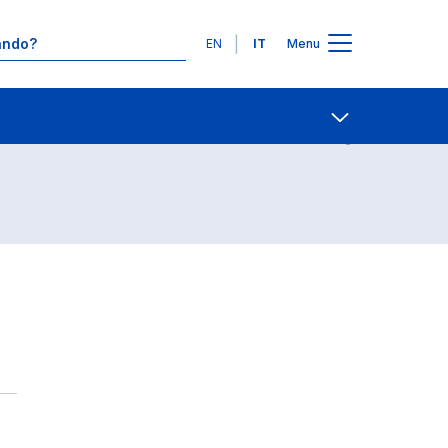
Lingue
EN
IT
Menu
Contatti
Open share