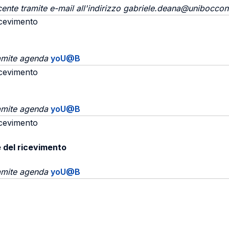
cente tramite e-mail all'indirizzo gabriele.deana@unibocconi
icevimento
ramite agenda
yoU@B
icevimento
ramite agenda
yoU@B
icevimento
e del ricevimento
ramite agenda
yoU@B