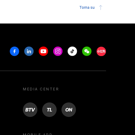
Torna su
Facebook
Linkedin
Youtube
Instagram
Tiktok
Weechat
Xiaohongshu/R
MEDIA CENTER
BTV
TL
ON
MOBILE APP