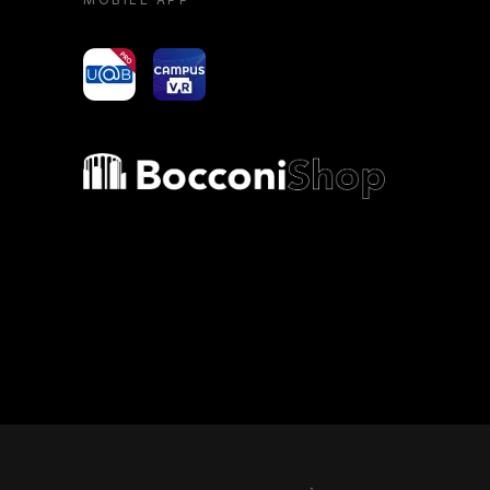
yoU@B
Campus VR
Bocconi shop