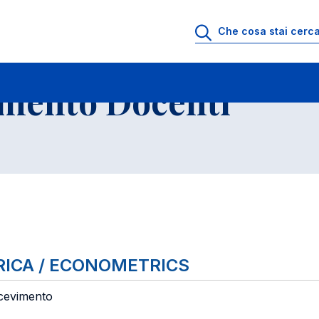
io di Ricevimento Docenti
Elenco Insegnamenti
imento Docenti
RICA / ECONOMETRICS
icevimento