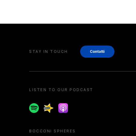
STAY IN TOUCH
Contatti
LISTEN TO OUR PODCAST
Spotify
Spreaker
Apple podcast
BOCCONI SPHERES