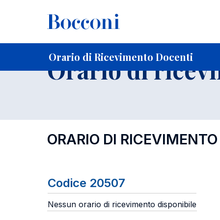
-
Home
Per studenti iscritti
Orari, Aule e Calendari
Orar
Orario di Ricevimento Docenti
Orario di ricev
ORARIO DI RICEVIMENTO
Codice 20507
Nessun orario di ricevimento disponibile