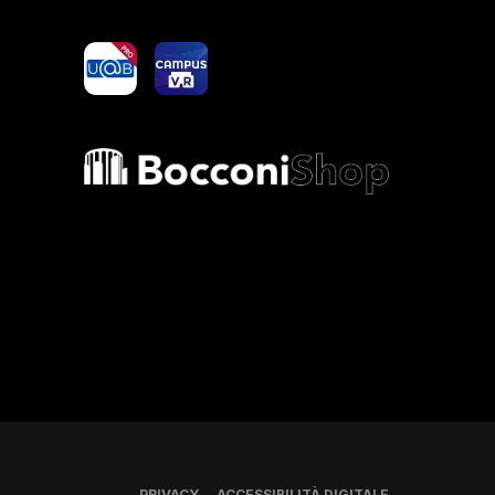
yoU@B
Campus VR
Bocconi shop
PRIVACY
ACCESSIBILITÀ DIGITALE