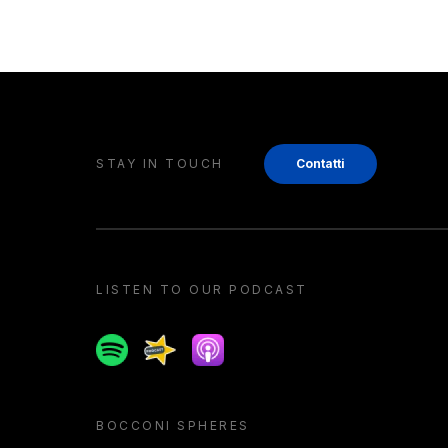
STAY IN TOUCH
Contatti
LISTEN TO OUR PODCAST
Spotify
Spreaker
Apple podcast
BOCCONI SPHERES