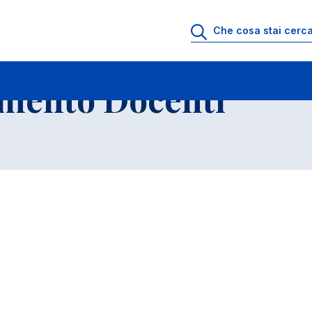
io di Ricevimento Docenti
Elenco Insegnamenti
imento Docenti