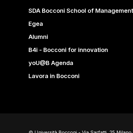
SDA Bocconi School of Managemen
Egea
Alumni
B4i - Bocconi for innovation
yoU@B Agenda
Lavora in Bocconi
© Università Bocconi - Via Sarfatti, 25 Milan