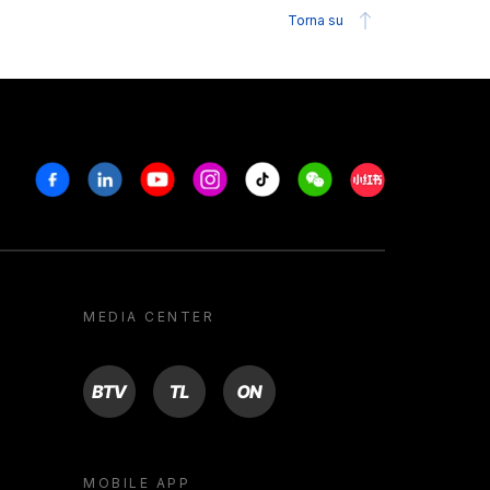
Torna su
Facebook
Linkedin
Youtube
Instagram
Tiktok
Weechat
Xiaohongshu/R
MEDIA CENTER
BTV
TL
ON
MOBILE APP