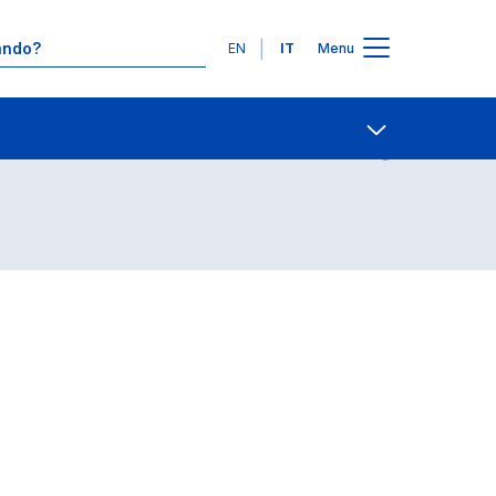
Lingue
EN
IT
Menu
Contatti
Open share