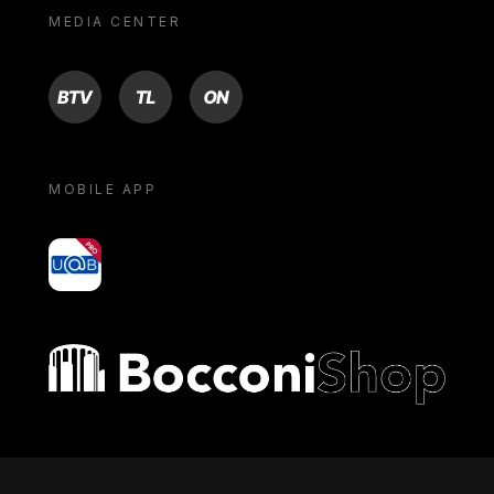
MEDIA CENTER
BTV
TL
ON
MOBILE APP
yoU@B
Bocconi shop