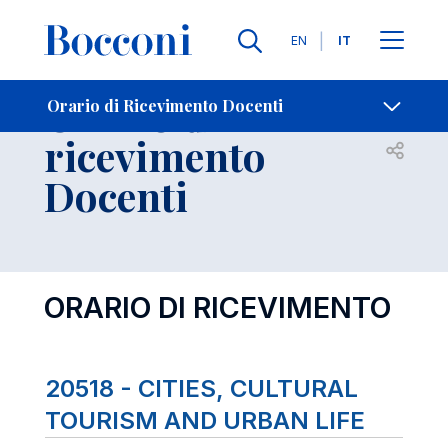
Lingue
EN
IT
Contatti
-
Orario di
Orario di Ricevimento Docenti
ricevimento
Open s
Docenti
ORARIO DI RICEVIMENTO
20518 - CITIES, CULTURAL
TOURISM AND URBAN LIFE