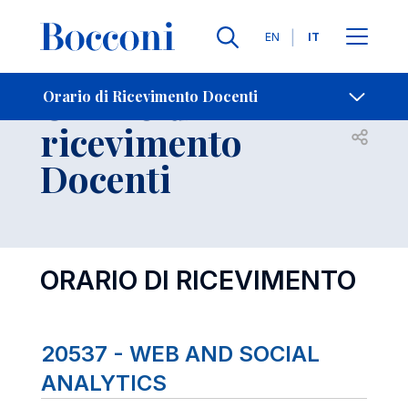
Lingue
EN
IT
Contatti
-
Orario di
Orario di Ricevimento Docenti
ricevimento
Open s
Docenti
ORARIO DI RICEVIMENTO
20537 - WEB AND SOCIAL
ANALYTICS