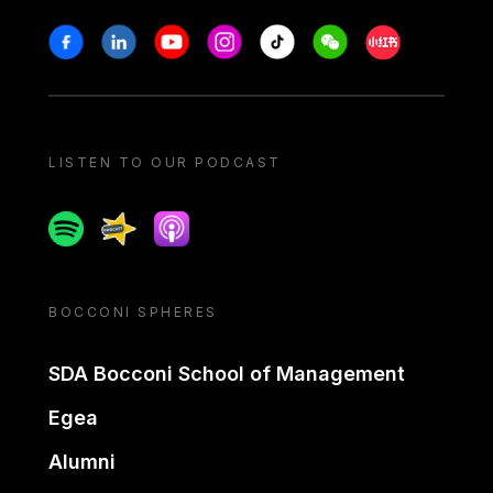
Stay in touch
Facebook
Linkedin
Youtube
Instagram
Tiktok
Weechat
Xiaohongshu/
LISTEN TO OUR PODCAST
Spotify
Spreaker
Apple podcast
BOCCONI SPHERES
SDA Bocconi School of Management
Egea
Alumni