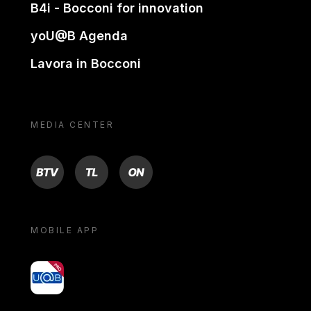
B4i - Bocconi for innovation
yoU@B Agenda
Lavora in Bocconi
MEDIA CENTER
BTV
TL
ON
MOBILE APP
yoU@B