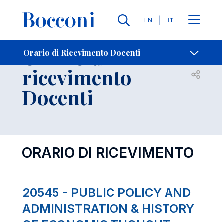
Lingue
EN
IT
Contatti
-
Orario di
Orario di Ricevimento Docenti
ricevimento
Open s
Docenti
ORARIO DI RICEVIMENTO
20545 - PUBLIC POLICY AND
ADMINISTRATION & HISTORY