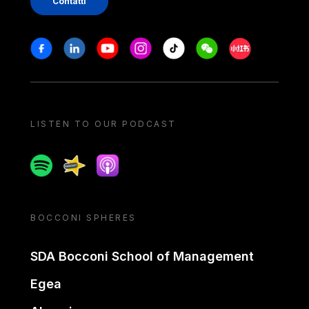
Contatti
Stay in touch
Facebook
Linkedin
Youtube
Instagram
Tiktok
Weechat
Xiaohongshu/
LISTEN TO OUR PODCAST
Spotify
Spreaker
Apple podcast
BOCCONI SPHERES
SDA Bocconi School of Management
Egea