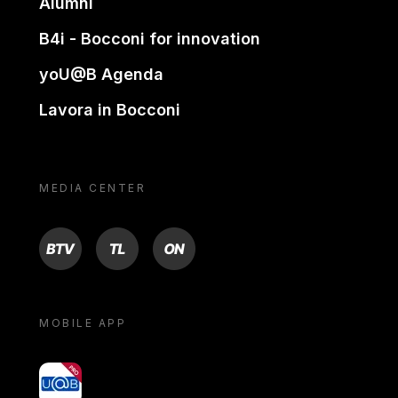
Alumni
B4i - Bocconi for innovation
yoU@B Agenda
Lavora in Bocconi
MEDIA CENTER
BTV
TL
ON
MOBILE APP
yoU@B