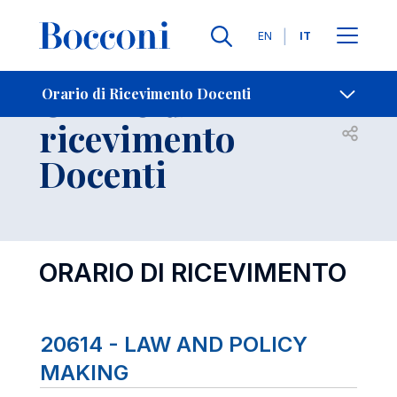
Lingue
EN
IT
Contatti
-
Orario di
Orario di Ricevimento Docenti
ricevimento
Open s
Docenti
ORARIO DI RICEVIMENTO
20614 - LAW AND POLICY
MAKING