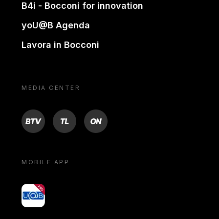
B4i - Bocconi for innovation
yoU@B Agenda
Lavora in Bocconi
MEDIA CENTER
BTV
TL
ON
MOBILE APP
yoU@B