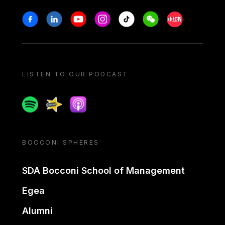
Stay in touch
Facebook
Linkedin
Youtube
Instagram
Tiktok
Weechat
Xiaohongshu/
LISTEN TO OUR PODCAST
Spotify
Spreaker
Apple podcast
BOCCONI SPHERES
SDA Bocconi School of Management
Egea
Alumni