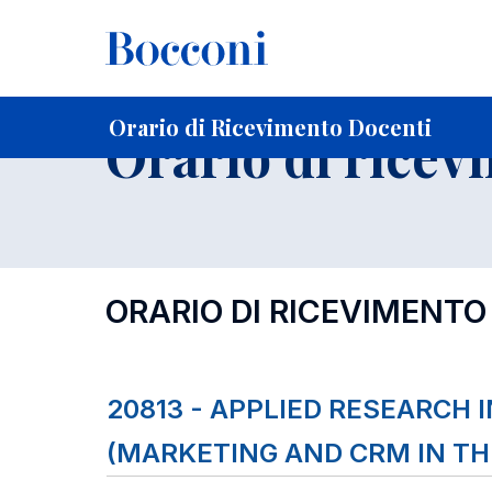
-
Home
Per studenti iscritti
Orari, Aule e Calendari
Orar
Orario di Ricevimento Docenti
Orario di ricev
ORARIO DI RICEVIMENTO
20813 - APPLIED RESEARCH 
(MARKETING AND CRM IN TH