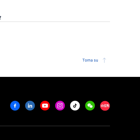
t
Torna su
Facebook
Linkedin
Youtube
Instagram
Tiktok
Weechat
Xiaohongshu/R