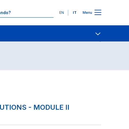
Lingue
EN
IT
Menu
Contatti
Open share
UTIONS - MODULE II