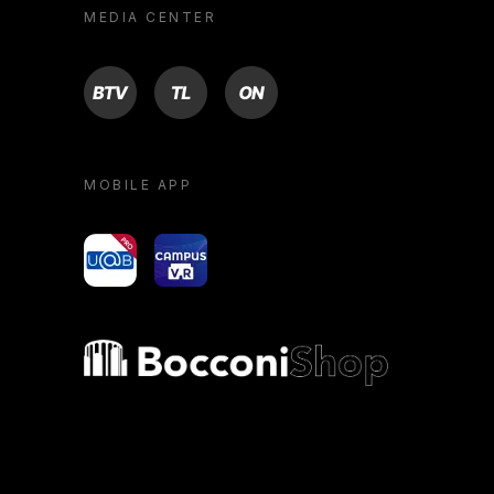
MEDIA CENTER
BTV
TL
ON
MOBILE APP
yoU@B
Campus VR
Bocconi shop