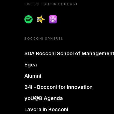
LISTEN TO OUR PODCAST
Spotify
Spreaker
Apple podcast
BOCCONI SPHERES
SDA Bocconi School of Managemen
Egea
Alumni
B4i - Bocconi for innovation
yoU@B Agenda
Lavora in Bocconi