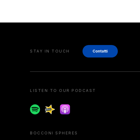
STAY IN TOUCH
Contatti
LISTEN TO OUR PODCAST
Spotify
Spreaker
Apple podcast
BOCCONI SPHERES