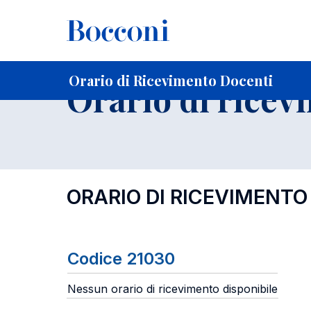
-
Home
Per studenti iscritti
Orari, Aule e Calendari
Orar
Orario di Ricevimento Docenti
Orario di ricev
ORARIO DI RICEVIMENTO
Codice 21030
Nessun orario di ricevimento disponibile