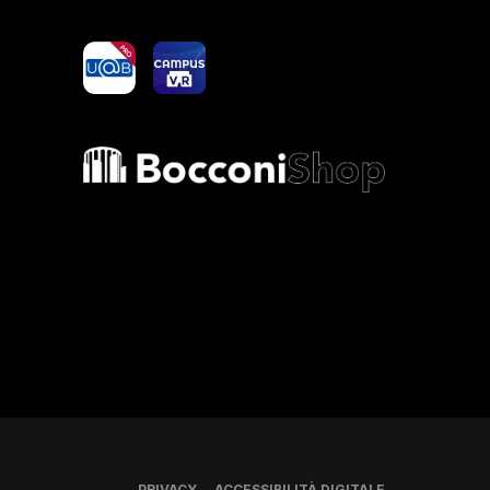
yoU@B
Campus VR
Bocconi shop
PRIVACY
ACCESSIBILITÀ DIGITALE