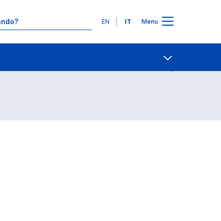
Lingue
EN
IT
Menu
Contatti
Open share