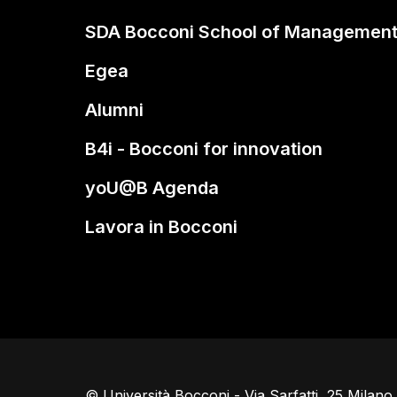
SDA Bocconi School of Managemen
Egea
Alumni
B4i - Bocconi for innovation
yoU@B Agenda
Lavora in Bocconi
© Università Bocconi - Via Sarfatti, 25 Milan