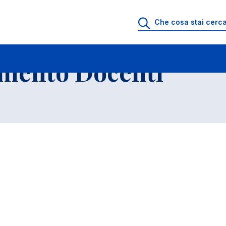
io di Ricevimento Docenti
Elenco Insegnamenti
imento Docenti