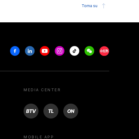
Torna su
Facebook
Linkedin
Youtube
Instagram
Tiktok
Weechat
Xiaohongshu/R
MEDIA CENTER
BTV
TL
ON
MOBILE APP