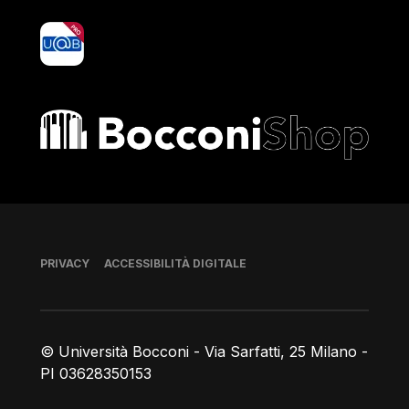
yoU@B
Bocconi shop
Piè di pagina
PRIVACY
ACCESSIBILITÀ DIGITALE
© Università Bocconi - Via Sarfatti, 25 Milano -
PI 03628350153