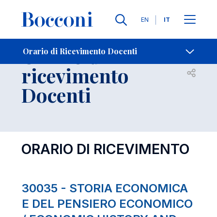
Lingue
EN
IT
Contatti
-
Orario di
Orario di Ricevimento Docenti
ricevimento
Open s
Docenti
ORARIO DI RICEVIMENTO
30035 - STORIA ECONOMICA
E DEL PENSIERO ECONOMICO