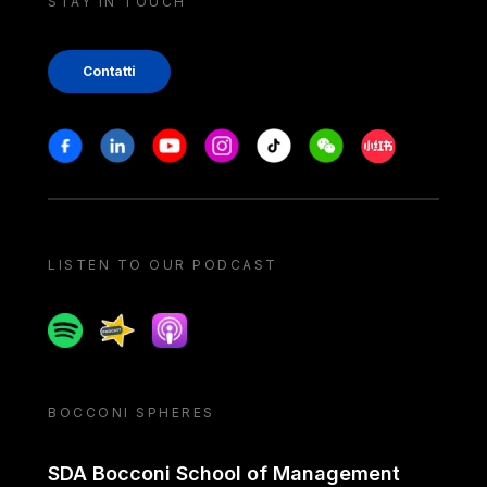
STAY IN TOUCH
Contatti
Stay in touch
Facebook
Linkedin
Youtube
Instagram
Tiktok
Weechat
Xiaohongshu/
LISTEN TO OUR PODCAST
Spotify
Spreaker
Apple podcast
BOCCONI SPHERES
SDA Bocconi School of Management