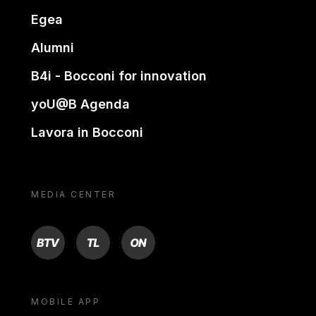
Egea
Alumni
B4i - Bocconi for innovation
yoU@B Agenda
Lavora in Bocconi
MEDIA CENTER
BTV
TL
ON
MOBILE APP