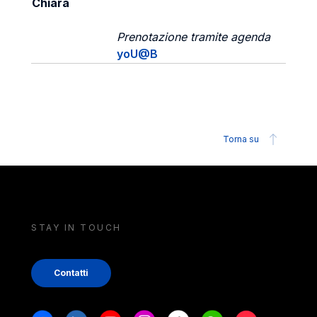
Chiara
Prenotazione tramite agenda
yoU@B
Torna su
STAY IN TOUCH
Contatti