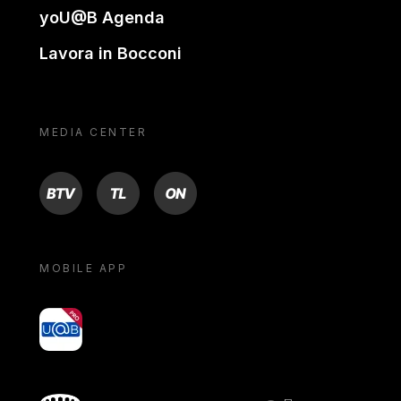
yoU@B Agenda
Lavora in Bocconi
MEDIA CENTER
BTV
TL
ON
MOBILE APP
yoU@B