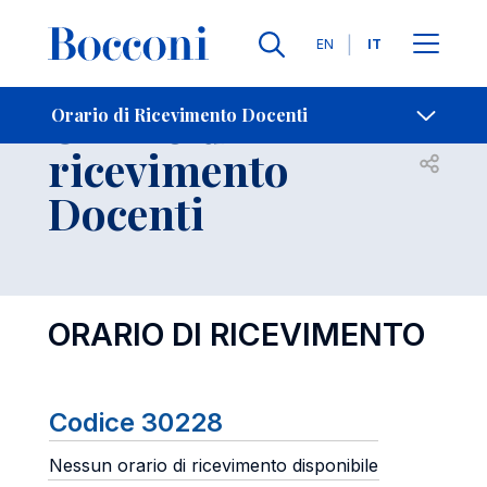
Lingue
EN
IT
Contatti
-
Orario di
Orario di Ricevimento Docenti
ricevimento
Open s
Docenti
ORARIO DI RICEVIMENTO
Codice 30228
Nessun orario di ricevimento disponibile