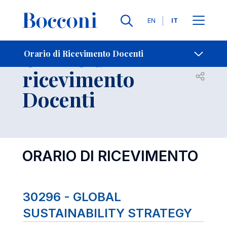
Lingue
EN
IT
Contatti
-
Orario di
Orario di Ricevimento Docenti
ricevimento
Open s
Docenti
ORARIO DI RICEVIMENTO
30296 - GLOBAL
SUSTAINABILITY STRATEGY