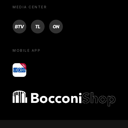
MEDIA CENTER
BTV
TL
ON
MOBILE APP
yoU@B
Bocconi shop