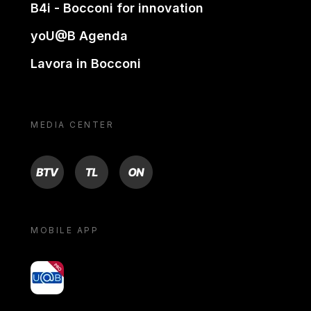
B4i - Bocconi for innovation
yoU@B Agenda
Lavora in Bocconi
MEDIA CENTER
BTV
TL
ON
MOBILE APP
yoU@B