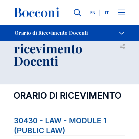
Lingue
EN
IT
Contatti
-
Orario di
Orario di Ricevimento Docenti
ricevimento
Open s
Docenti
ORARIO DI RICEVIMENTO
30430 - LAW - MODULE 1
(PUBLIC LAW)