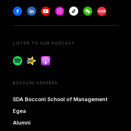
Stay in touch
Facebook
Linkedin
Youtube
Instagram
Tiktok
Weechat
Xiaohongshu/
LISTEN TO OUR PODCAST
Spotify
Spreaker
Apple podcast
BOCCONI SPHERES
SDA Bocconi School of Management
Egea
Alumni