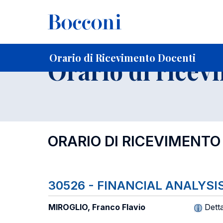
-
Home
Per studenti iscritti
Orari, Aule e Calendari
Orar
Orario di Ricevimento Docenti
Orario di ricev
ORARIO DI RICEVIMENTO
30526 - FINANCIAL ANALY
MIROGLIO, Franco Flavio
Detta