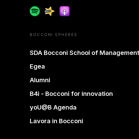
Spotify
Spreaker
Apple podcast
BOCCONI SPHERES
SDA Bocconi School of Managemen
Egea
Alumni
B4i - Bocconi for innovation
yoU@B Agenda
Lavora in Bocconi