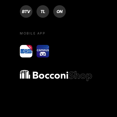
BTV
TL
ON
MOBILE APP
yoU@B
Campus VR
Bocconi shop