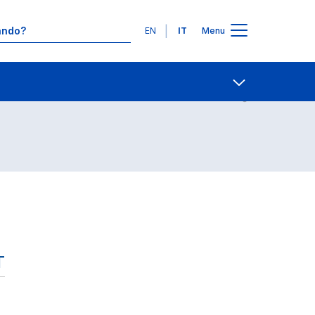
Lingue
EN
IT
Menu
Contatti
Open share
T