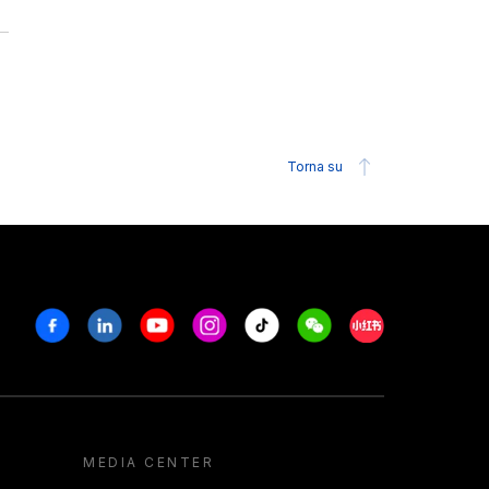
Torna su
Facebook
Linkedin
Youtube
Instagram
Tiktok
Weechat
Xiaohongshu/R
MEDIA CENTER