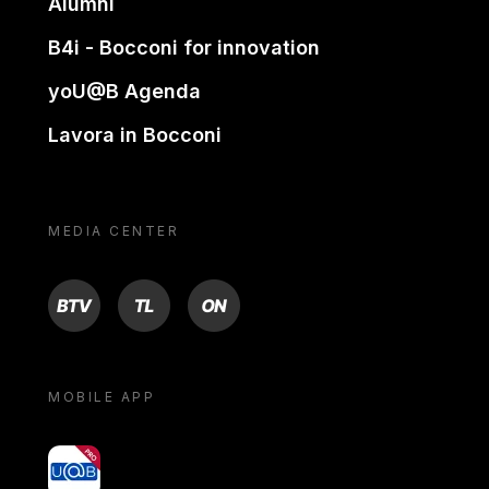
Alumni
B4i - Bocconi for innovation
yoU@B Agenda
Lavora in Bocconi
MEDIA CENTER
BTV
TL
ON
MOBILE APP
yoU@B