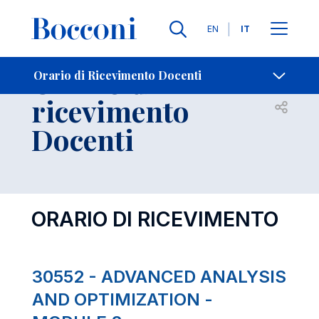
Lingue
EN
IT
Contatti
-
Orario di
Orario di Ricevimento Docenti
ricevimento
Open s
Docenti
ORARIO DI RICEVIMENTO
30552 - ADVANCED ANALYSIS
AND OPTIMIZATION -