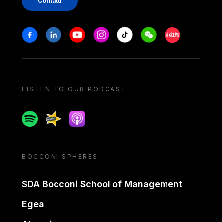
Contatti
Stay in touch
Facebook
Linkedin
Youtube
Instagram
Tiktok
Weechat
Xiaohongshu/
LISTEN TO OUR PODCAST
Spotify
Spreaker
Apple podcast
BOCCONI SPHERES
SDA Bocconi School of Management
Egea