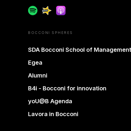
Spotify
Spreaker
Apple podcast
BOCCONI SPHERES
SDA Bocconi School of Managemen
Egea
Alumni
B4i - Bocconi for innovation
yoU@B Agenda
Lavora in Bocconi