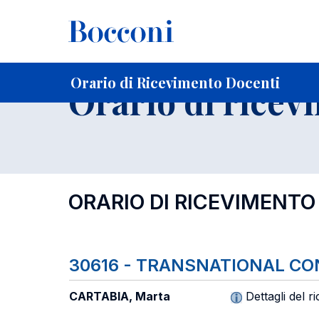
-
Home
Per studenti iscritti
Orari, Aule e Calendari
Orar
Orario di Ricevimento Docenti
Orario di ricev
ORARIO DI RICEVIMENTO
30616 - TRANSNATIONAL CO
CARTABIA, Marta
Dettagli del r