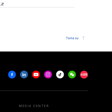
it
Torna su
Facebook
Linkedin
Youtube
Instagram
Tiktok
Weechat
Xiaohongshu/R
MEDIA CENTER