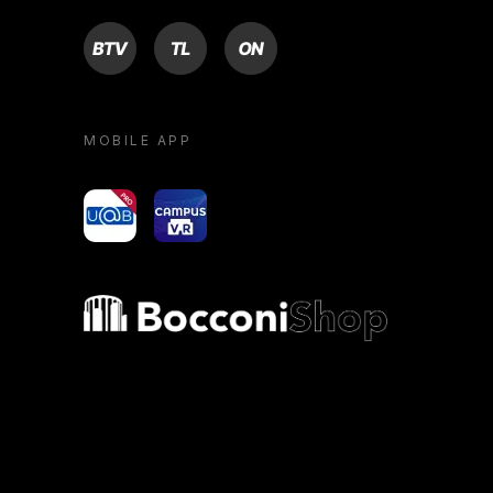
BTV
TL
ON
MOBILE APP
yoU@B
Campus VR
Bocconi shop