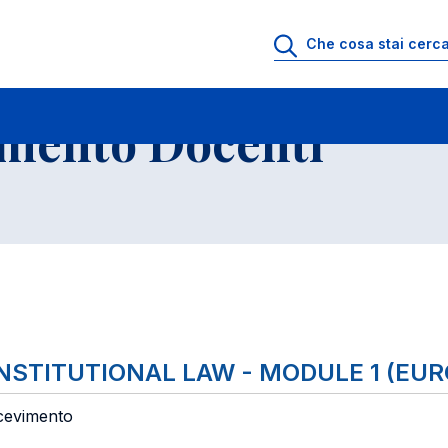
io di Ricevimento Docenti
Elenco Insegnamenti
imento Docenti
NSTITUTIONAL LAW - MODULE 1 (EU
icevimento