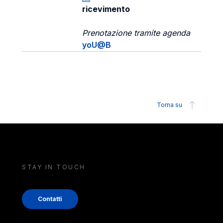
ricevimento
Prenotazione tramite agenda
yoU@B
Torna su
STAY IN TOUCH
Contatti