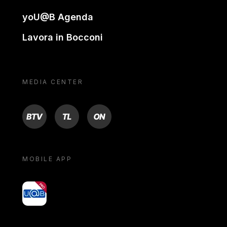
yoU@B Agenda
Lavora in Bocconi
MEDIA CENTER
BTV
TL
ON
MOBILE APP
yoU@B