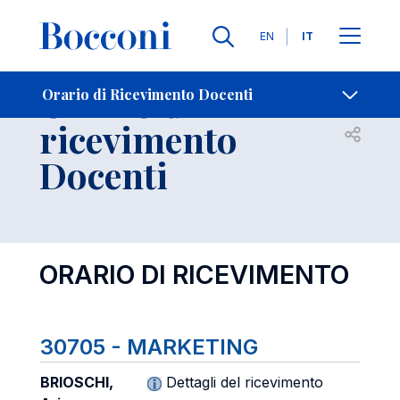
Lingue
EN
IT
Contatti
-
Orario di
Orario di Ricevimento Docenti
ricevimento
Open s
Docenti
ORARIO DI RICEVIMENTO
30705 - MARKETING
BRIOSCHI,
Dettagli del ricevimento