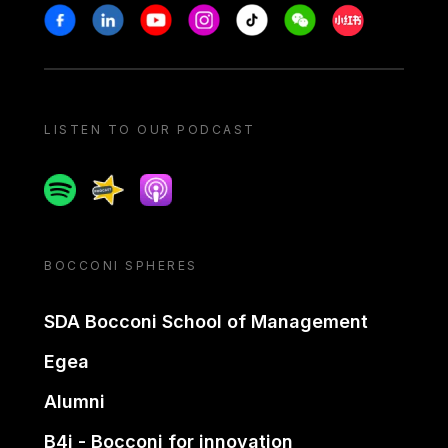
Stay in touch
Facebook
Linkedin
Youtube
Instagram
Tiktok
Weechat
Xiaohongshu/
LISTEN TO OUR PODCAST
Spotify
Spreaker
Apple podcast
BOCCONI SPHERES
SDA Bocconi School of Management
Egea
Alumni
B4i - Bocconi for innovation