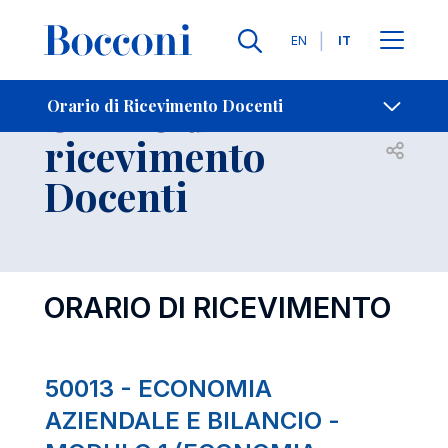
Lingue
EN
IT
Contatti
-
Orario di
Orario di Ricevimento Docenti
ricevimento
Open s
Docenti
ORARIO DI RICEVIMENTO
50013 - ECONOMIA
AZIENDALE E BILANCIO -