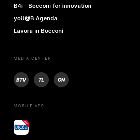
B4i - Bocconi for innovation
yoU@B Agenda
Lavora in Bocconi
MEDIA CENTER
BTV
TL
ON
MOBILE APP
yoU@B