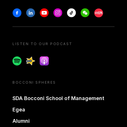
Stay in touch
Facebook
Linkedin
Youtube
Instagram
Tiktok
Weechat
Xiaohongshu/
LISTEN TO OUR PODCAST
Spotify
Spreaker
Apple podcast
BOCCONI SPHERES
SDA Bocconi School of Management
Egea
Alumni