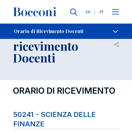
Lingue
EN
IT
Contatti
-
Orario di
Orario di Ricevimento Docenti
ricevimento
Open s
Docenti
ORARIO DI RICEVIMENTO
50241 - SCIENZA DELLE
FINANZE