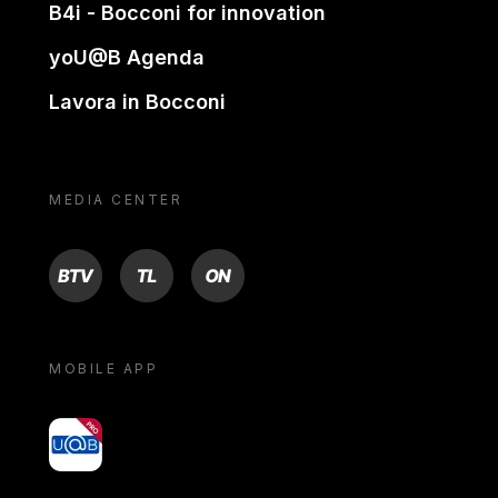
B4i - Bocconi for innovation
yoU@B Agenda
Lavora in Bocconi
MEDIA CENTER
BTV
TL
ON
MOBILE APP
yoU@B