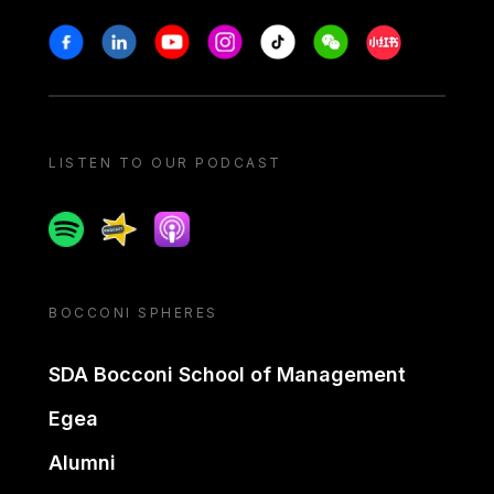
Stay in touch
Facebook
Linkedin
Youtube
Instagram
Tiktok
Weechat
Xiaohongshu/
LISTEN TO OUR PODCAST
Spotify
Spreaker
Apple podcast
BOCCONI SPHERES
SDA Bocconi School of Management
Egea
Alumni