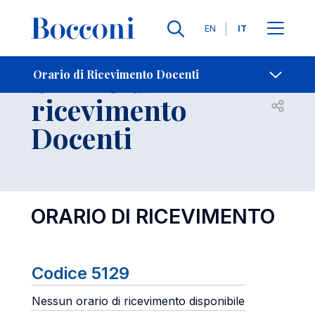
Lingue
EN
IT
Contatti
-
Orario di
Orario di Ricevimento Docenti
ricevimento
Open s
Docenti
ORARIO DI RICEVIMENTO
Codice 5129
Nessun orario di ricevimento disponibile