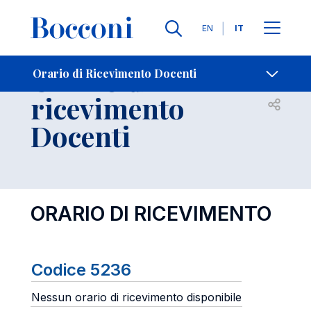
Lingue
EN
IT
Contatti
-
Orario di
Orario di Ricevimento Docenti
ricevimento
Open s
Docenti
ORARIO DI RICEVIMENTO
Codice 5236
Nessun orario di ricevimento disponibile